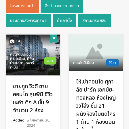
โครงการแนะนำ
สิ่งอำนวยความสะดวก
ประเภทอสังหาริมทรัพย์
ทำเลที่ตั้ง
สถานะทรัพย์สิน
14
คอนโดมิเนียม,
ทาวน์เฮ้าส์, ที่ดิน,
ขาย
คอนโดมิเนียม
ให้เช่า
บ้านเดี่ยว, อพาร์
ทเม้น
ให้เช่าคอนโด ศุภา
ขายถูก วิวดี ขาย
ลัย ปาร์ค เอกมัย-
คอนโด ลุมพินี ซีวิว
ทองหล่อ ห้องใหญ่
ชะอำ ตึก A ชั้น 9
วิวโล่ง ชั้น 21
จำนวน 2 ห้อง
ผนังห้องไม่ติดใคร
Added:
พฤศจิกายน 30,
1 ด้าน 1 ห้องนอน
2024