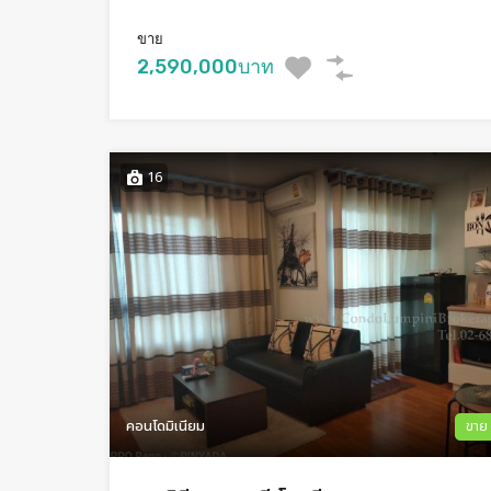
ขาย
2,590,000บาท
16
คอนโดมิเนียม
ขาย