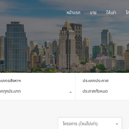
หน้าแรก
ขาย
ใ
หน้าแรก
ขาย
ให้เช่า
โ
ะเภทอสังหาฯ
ประเภทประกาศ
ือกทุกประเภท
ประกาศทั้งหมด
โครงการ (ใหม่ไปเก่า)