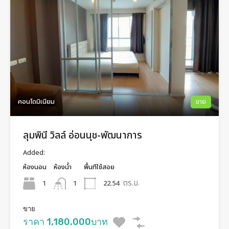
คอนโดมิเนียม
ขาย
ลุมพินี วิลล์ อ่อนนุช-พัฒนาการ
Added:
ห้องนอน
ห้องน้ำ
พื้นทีใช้สอย
ตร.ม.
1
22.54
1
ขาย
ราคา 1,180,000บาท