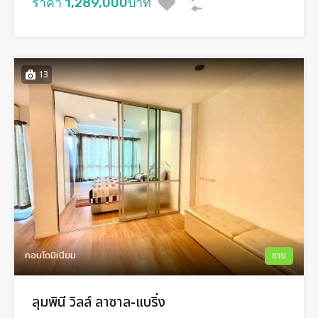
ราคา 1,289,000บาท
13
คอนโดมิเนียม
ขาย
ลุมพินี วิลล์ ลาซาล-แบริ่ง