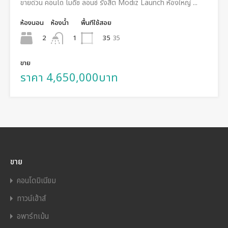
ขายด่วน คอนโด โมดิซ ลอนซ์ รังสิต Modiz Launch ห้องใหญ่ ...
ห้องนอน
ห้องน้ำ
พื้นทีใช้สอย
2
35
35
1
ขาย
ราคา 4,650,000บาท
ขาย
คอนโดมิเนียม
ทาวน์เฮ้าส์
อพาร์ทเม้น