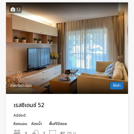
12
คอนโดมิเนียม
ให้เช่า
เรสซิเดนซ์ 52
Added:
ห้องนอน
ห้องน้ำ
พื้นทีใช้สอย
ตร.ม.
3
87
2