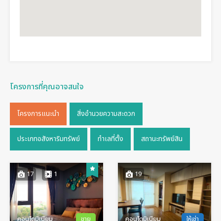
โครงการที่คุณอาจสนใจ
โครงการแนะนำ
สิ่งอำนวยความสะดวก
ประเภทอสังหาริมทรัพย์
ทำเลที่ตั้ง
สถานะทรัพย์สิน
17
1
19
คอนโดมิเนียม
ขาย
คอนโดมิเนียม
ให้เช่า