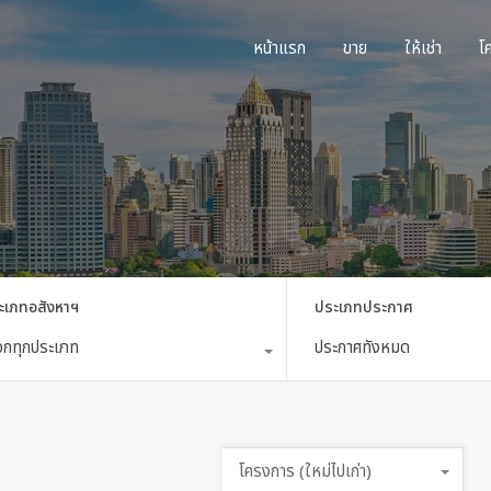
หน้าแรก
ขาย
ใ
หน้าแรก
ขาย
ให้เช่า
โ
ะเภทอสังหาฯ
ประเภทประกาศ
ือกทุกประเภท
ประกาศทั้งหมด
โครงการ (ใหม่ไปเก่า)