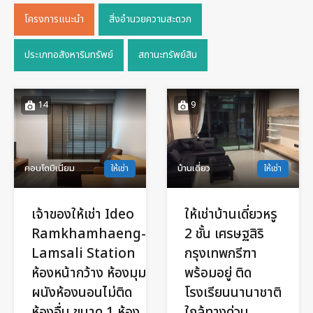
โครงการแนะนำ
สิ่งอำนวยความสะดวก
ประเภทอสังหาริมทรัพย์
สถานะทรัพย์สิน
14
9
คอนโดมิเนียม
ให้เช่า
บ้านเดี่ยว
ให้เช่า
เจ้าของให้เช่า Ideo
ให้เช่าบ้านเดี่ยวหรู
Ramkhamhaeng-
2 ชั้น เศรษฐสิริ
Lamsali Station
กรุงเทพกรีฑา
ห้องหน้ากว้าง ห้องมุม
พร้อมอยู่ ติด
ผนังห้องนอนไม่ติด
โรงเรียนนานาชาติ
ห้องอื่น ขนาด 1 ห้อง
ใกล้ทางด่วน