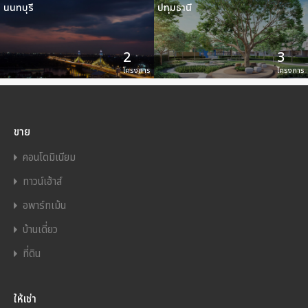
นนทบุรี
ปทุมธานี
2
3
โครงการ
โครงการ
ขาย
คอนโดมิเนียม
ทาวน์เฮ้าส์
อพาร์ทเม้น
บ้านเดี่ยว
ที่ดิน
ให้เช่า