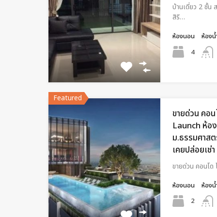
บ้านเดี่ยว 2 ชั้
สิริ…
ห้องนอน
ห้องน้
4
Featured
ขายด่วน คอนโ
Launch ห้องใ
ม.ธรรมศาสตร์
เคยปล่อยเช่า
ขายด่วน คอนโด โ
ห้องนอน
ห้องน้
2