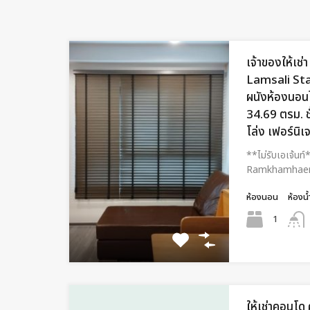
เจ้าของให้เ
Lamsali Stat
ผนังห้องนอนไ
34.69 ตรม. ชั
โล่ง เฟอร์นิเ
**ไม่รับเอเจ้นท์
Ramkhamhaen
ห้องนอน
ห้องน้
1
ให้เช่าคอนโด