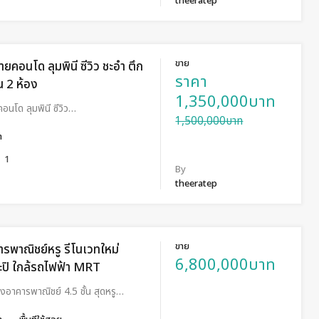
theeratep
ขาย
ขายคอนโด ลุมพินี ซีวิว ชะอำ ตึก
ราคา
น 2 ห้อง
1,350,000บาท
คอนโด ลุมพินี ซีวิว…
1,500,000บาท
ำ
1
By
theeratep
ขาย
ารพาณิชย์หรู รีโนเวทใหม่
6,800,000บาท
ปิ ใกล้รถไฟฟ้า MRT
องอาคารพาณิชย์ 4.5 ชั้น สุดหรู…