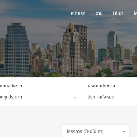
หน้าแรก
ขาย
ใ
หน้าแรก
ขาย
ให้เช่า
โ
ะเภทอสังหาฯ
ประเภทประกาศ
ือกทุกประเภท
ประกาศทั้งหมด
โครงการ (ใหม่ไปเก่า)