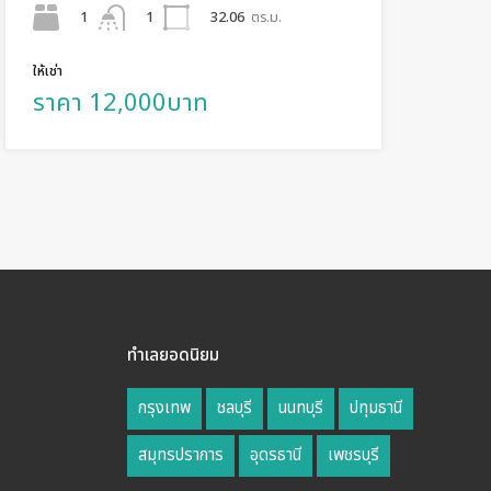
1
32.06
ตร.ม.
1
ให้เช่า
ราคา 12,000บาท
ทำเลยอดนิยม
กรุงเทพ
ชลบุรี
นนทบุรี
ปทุมธานี
สมุทรปราการ
อุดรธานี
เพชรบุรี