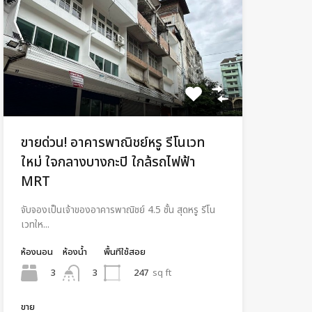
ขายด่วน! อาคารพาณิชย์หรู รีโนเวท
ใหม่ ใจกลางบางกะปิ ใกล้รถไฟฟ้า
MRT
จับจองเป็นเจ้าของอาคารพาณิชย์ 4.5 ชั้น สุดหรู รีโน
เวทให...
ห้องนอน
ห้องน้ำ
พื้นทีใช้สอย
3
247
sq ft
3
ขาย