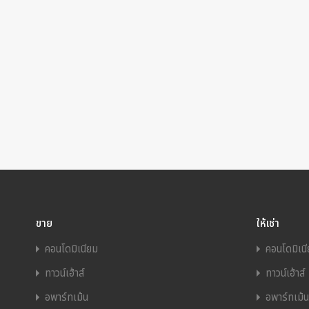
ขาย
ให้เช่า
คอนโดมิเนียม
คอนโดมิเน
ทาวน์เฮ้าส์
ทาวน์เฮ้าส์
อพาร์ทเม้น
อพาร์ทเม้น