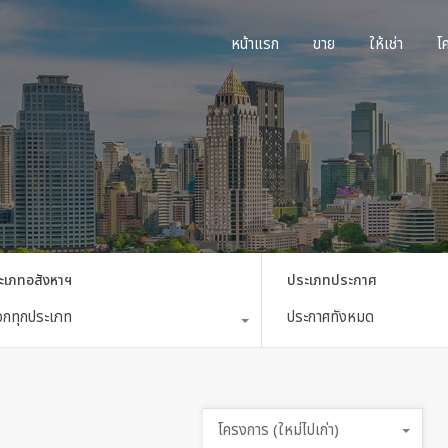
หน้าแรก
ขาย
ใ
หน้าแรก
ขาย
ให้เช่า
โ
ะเภทอสังหาฯ
ประเภทประกาศ
ือกทุกประเภท
ประกาศทั้งหมด
โครงการ (ใหม่ไปเก่า)