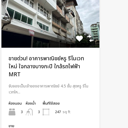
ขายด่วน! อาคารพาณิชย์หรู รีโนเวท
ใหม่ ใจกลางบางกะปิ ใกล้รถไฟฟ้า
MRT
จับจองเป็นเจ้าของอาคารพาณิชย์ 4.5 ชั้น สุดหรู รีโน
เวทให...
ห้องนอน
ห้องน้ำ
พื้นทีใช้สอย
3
247
sq ft
3
ขาย